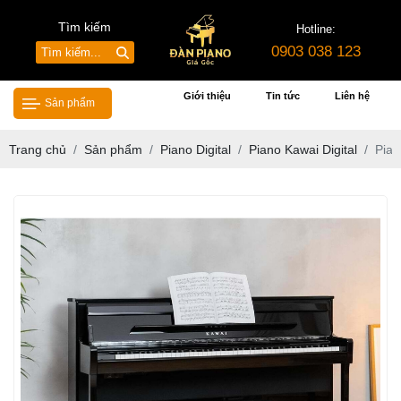
Tìm kiếm
Hotline:
0903 038 123
Giới thiệu
Tin tức
Liên hệ
Sản phẩm
Trang chủ
Sản phẩm
Piano Digital
Piano Kawai Digital
Pia