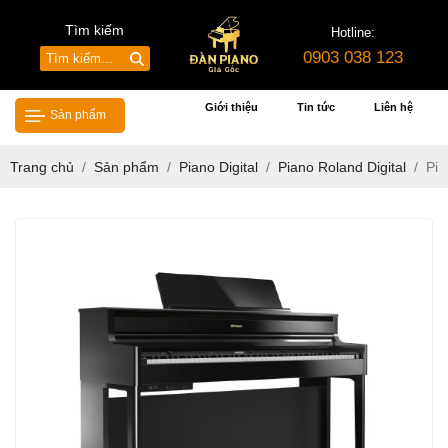
Tìm kiếm
Hotline:
0903 038 123
Giới thiệu
Tin tức
Liên hệ
Sản phẩm
Trang chủ
Sản phẩm
Piano Digital
Piano Roland Digital
Pia