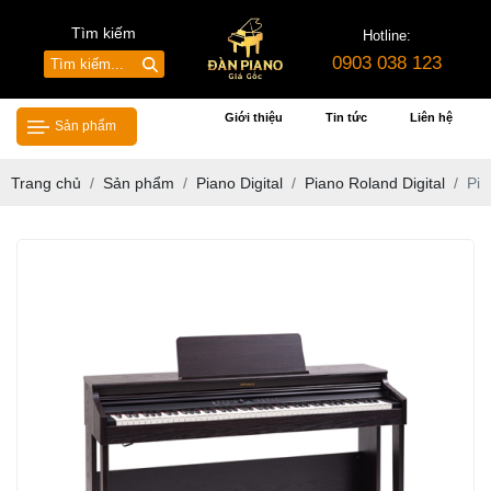
Tìm kiếm
Hotline:
0903 038 123
Giới thiệu
Tin tức
Liên hệ
Sản phẩm
Trang chủ
Sản phẩm
Piano Digital
Piano Roland Digital
Pia