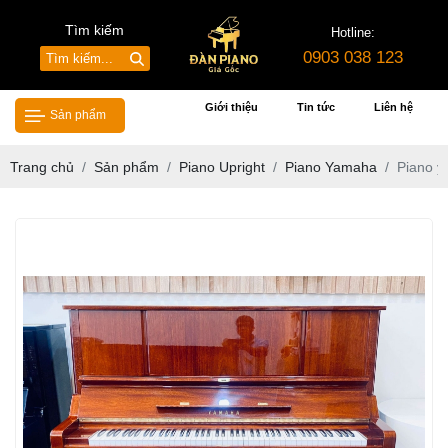
Tìm kiếm
Hotline:
0903 038 123
Giới thiệu
Tin tức
Liên hệ
Sản phẩm
Trang chủ
Sản phẩm
Piano Upright
Piano Yamaha
Piano 