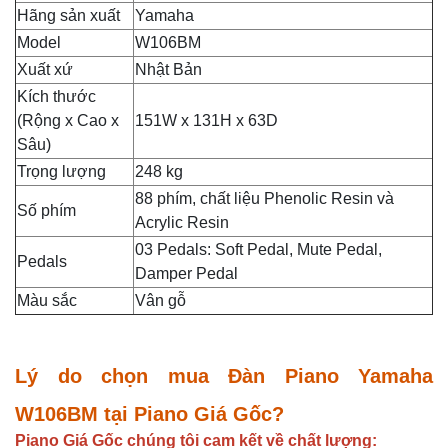
Hãng sản xuất
Yamaha
Model
W106BM
Xuất xứ
Nhật Bản
Kích thước
(Rộng x Cao x
151W x 131H x 63D
Sâu)
Trọng lượng
248 kg
88 phím, chất liệu Phenolic Resin và
Số phím
Acrylic Resin
03 Pedals: Soft Pedal, Mute Pedal,
Pedals
Damper Pedal
Màu sắc
Vân gỗ
Lý do chọn mua Đàn Piano Yamaha
W106BM tại Piano Giá Gốc?
Piano Giá Gốc chúng tôi cam kết về chất lượng: