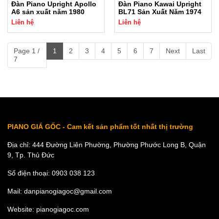
Đàn Piano Upright Apollo
Đàn Piano Kawai Upright
A6 sản xuất năm 1980
BL71 Sản Xuất Năm 1974
Liên hệ
Liên hệ
Page 1 /
1
2
3
4
5
6
7
Next
Last
7
PIANO GIÁ GỐC - Cam kết sản phẩm tốt nhất thị trường
Địa chỉ: 444 Đường Liên Phường, Phường Phước Long B, Quận
9, Tp. Thủ Đức
Số điện thoại: 0903 038 123
Mail: danpianogiagoc@gmail.com
Website: pianogiagoc.com