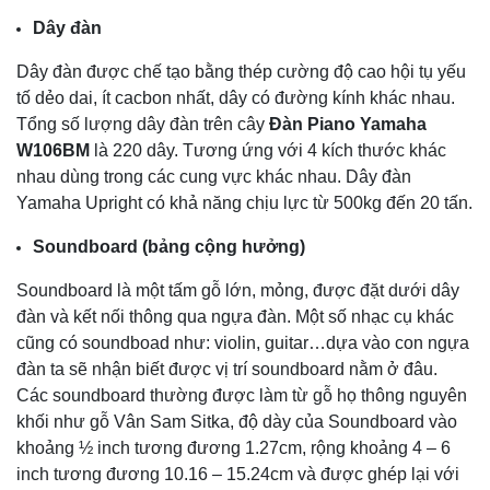
Dây đàn
Dây đàn được chế tạo bằng thép cường độ cao hội tụ yếu
tố dẻo dai, ít cacbon nhất, dây có đường kính khác nhau.
Tổng số lượng dây đàn trên cây
Đàn Piano Yamaha
W106BM
là 220 dây. Tương ứng với 4 kích thước khác
nhau dùng trong các cung vực khác nhau. Dây đàn
Yamaha Upright có khả năng chịu lực từ 500kg đến 20 tấn.
Soundboard (bảng cộng hưởng)
Soundboard là một tấm gỗ lớn, mỏng, được đặt dưới dây
đàn và kết nối thông qua ngựa đàn. Một số nhạc cụ khác
cũng có soundboad như: violin, guitar…dựa vào con ngựa
đàn ta sẽ nhận biết được vị trí soundboard nằm ở đâu.
Các soundboard thường được làm từ gỗ họ thông nguyên
khối như gỗ Vân Sam Sitka, độ dày của Soundboard vào
khoảng ½ inch tương đương 1.27cm, rộng khoảng 4 – 6
inch tương đương 10.16 – 15.24cm và được ghép lại với