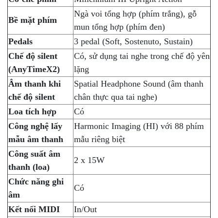
Ngà voi tổng hợp (phím trắng), gỗ
Bề mặt phím
mun tổng hợp (phím đen)
Pedals
3 pedal (Soft, Sostenuto, Sustain)
Chế độ silent
Có, sử dụng tai nghe trong chế độ yên
(AnyTimeX2)
lặng
Âm thanh khi
Spatial Headphone Sound (âm thanh
chế độ silent
chân thực qua tai nghe)
Loa tích hợp
Có
Công nghệ lấy
Harmonic Imaging (HI) với 88 phím
mẫu âm thanh
mẫu riêng biệt
Công suất âm
2 x 15W
thanh (loa)
Chức năng ghi
Có
âm
Kết nối MIDI
In/Out