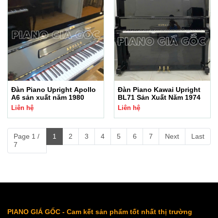
Đàn Piano Upright Apollo
Đàn Piano Kawai Upright
A6 sản xuất năm 1980
BL71 Sản Xuất Năm 1974
Liên hệ
Liên hệ
Page 1 /
1
2
3
4
5
6
7
Next
Last
7
PIANO GIÁ GỐC - Cam kết sản phẩm tốt nhất thị trường