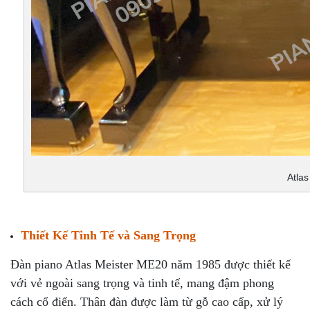
Atla
Thiết Kế Tinh Tế và Sang Trọng
Đàn piano Atlas Meister ME20 năm 1985 được thiết kế
với vẻ ngoài sang trọng và tinh tế, mang đậm phong
cách cổ điển. Thân đàn được làm từ gỗ cao cấp, xử lý