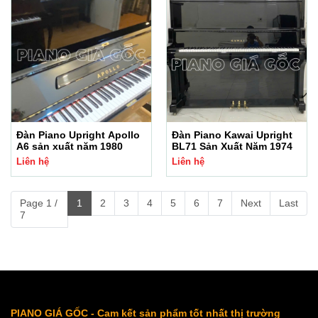
Đàn Piano Upright Apollo
Đàn Piano Kawai Upright
A6 sản xuất năm 1980
BL71 Sản Xuất Năm 1974
Liên hệ
Liên hệ
Page 1 /
1
2
3
4
5
6
7
Next
Last
7
PIANO GIÁ GỐC - Cam kết sản phẩm tốt nhất thị trường