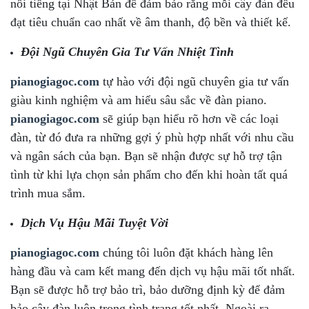
nổi tiếng tại Nhật Bản để đảm bảo rằng mỗi cây đàn đều
đạt tiêu chuẩn cao nhất về âm thanh, độ bền và thiết kế.
Đội Ngũ Chuyên Gia Tư Vấn Nhiệt Tình
pianogiagoc.com
tự hào với đội ngũ chuyên gia tư vấn
giàu kinh nghiệm và am hiểu sâu sắc về đàn piano.
pianogiagoc.com
sẽ giúp bạn hiểu rõ hơn về các loại
đàn, từ đó đưa ra những gợi ý phù hợp nhất với nhu cầu
và ngân sách của bạn. Bạn sẽ nhận được sự hỗ trợ tận
tình từ khi lựa chọn sản phẩm cho đến khi hoàn tất quá
trình mua sắm.
Dịch Vụ Hậu Mãi Tuyệt Vời
pianogiagoc.com
chúng tôi luôn đặt khách hàng lên
hàng đầu và cam kết mang đến dịch vụ hậu mãi tốt nhất.
Bạn sẽ được hỗ trợ bảo trì, bảo dưỡng định kỳ để đảm
bảo cây đàn luôn trong tình trạng tốt nhất. Ngoài ra,