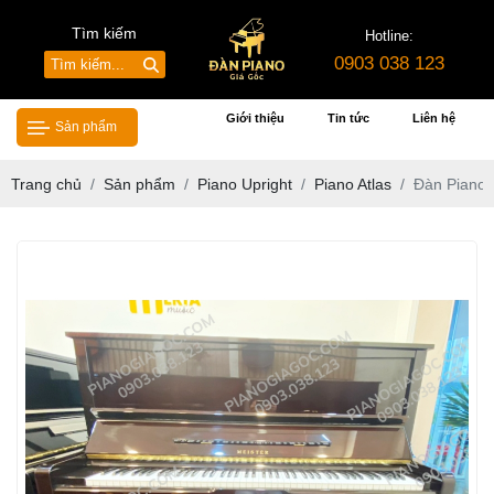
Tìm kiếm
Hotline:
0903 038 123
Giới thiệu
Tin tức
Liên hệ
Sản phẩm
Trang chủ
Sản phẩm
Piano Upright
Piano Atlas
Đàn Piano 