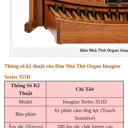
Đàn Nhà Thờ Organ Imag
Thông số kỹ thuật của Đàn Nhà Thờ Organ Imagine
Series 351D
Thông Số Kỹ
Chi Tiết
Thuật
Model
Imagine Series 351D
61 phím cảm ứng lực (Touch
Bàn phím
Sensitive)
Âm sắc (Voices)
200 âm sắc chất lượng cao