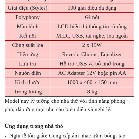
Giai điệu (Styles)
100 giai điệu đa dạng
Polyphony
64 nốt
Màn hình
LCD hiển thị thông tin rõ ràng
Kết nối
MIDI, USB, tai nghe, loa ngoài
Công suất loa
2 x 15W
Hiệu ứng
Reverb, Chorus, Equalizer
Lưu trữ
Hỗ trợ USB và bộ nhớ trong
Nguồn điện
AC Adapter 12V hoặc pin AA
Kích thước
1000 x 400 x 150 mm
Trọng lượng
8 kg
Model này lý tưởng cho nhà thờ với tính năng phong
phú, đáp ứng mọi nhu cầu biểu diễn và nghi lễ.
Ứng dụng trong nhà thờ
Nghi lễ tôn giáo: Cung cấp âm nhạc trầm bổng, tạo