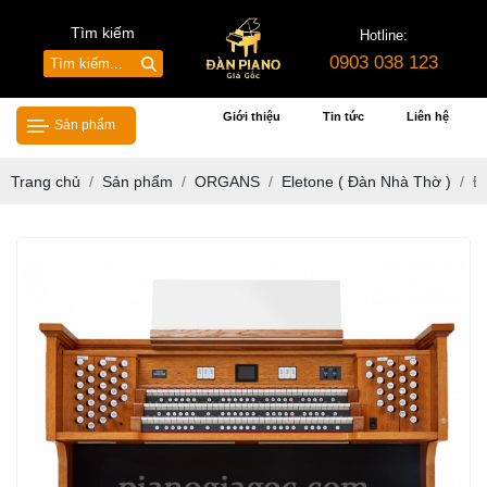
Tìm kiếm
Hotline:
0903 038 123
Giới thiệu
Tin tức
Liên hệ
Sản phẩm
Trang chủ
Sản phẩm
ORGANS
Eletone ( Đàn Nhà Thờ )
Đ