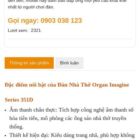
tiên tiến, model này đảm bảo đáp ứng mọi yêu cầu khắt khe
nhất từ người chơi đàn.
Gọi ngay: 0903 038 123
Lượt xem:
2321
Thông tin sản phẩm
Bình luận
Đặc điểm nổi bật của Đàn Nhà Thờ Organ Imagine
Series 351D
Âm thanh chân thực: Tích hợp công nghệ âm thanh số
hóa tiên tiến, mô phỏng các ống sáo nhà thờ truyền
thống.
Thiết kế hiện đại: Kiểu dáng trang nhã, phù hợp không